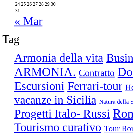
24
25
26
27
28
29
30
31
« Mar
Tag
Armonia della vita
Busin
ARMONIA.
Don
Contratto
Escursioni
Ferrari-tour
Ho
vacanze in Sicilia
Natura della S
Rom
Progetti Italo- Russi
Tourismo curativo
Tour Ro