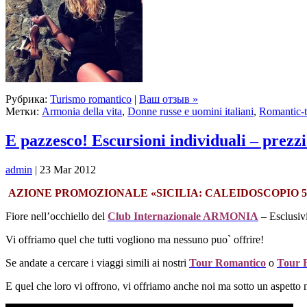
Рубрика:
Turismo romantico
|
Ваш отзыв »
Метки:
Armonia della vita
,
Donne russe e uomini italiani
,
Romantic-t
E pazzesco! Escursioni individuali – prezzi
admin
| 23 Mar 2012
АZIONE PROMOZIONALE «SICILIA: CALEIDOSCOPIO 5
Fiore nell’occhiello del
Club Internazionale ARMONIA
– Esclusivi
Vi offriamo quel che tutti vogliono ma nessuno puo` offrire!
Se andate a cercare i viaggi simili ai nostri
Tour Romantico
o
Tour F
E quel che loro vi offrono, vi offriamo anche noi ma sotto un aspetto 