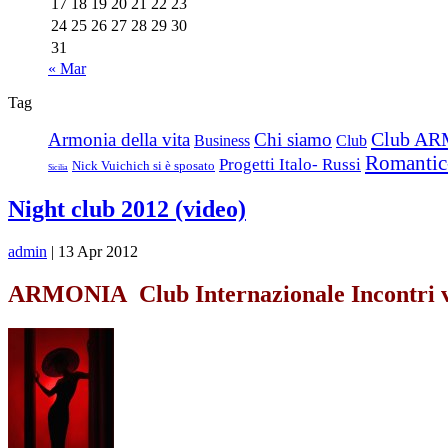
17
18
19
20
21
22
23
24
25
26
27
28
29
30
31
« Mar
Tag
Club AR
Armonia della vita
Chi siamo
Business
Club
Romantic
Progetti Italo- Russi
Nick Vuichich si è sposato
Sicilia
Night club 2012 (video)
admin
| 13 Apr 2012
ARMONIA
Club Internazionale Incontri v