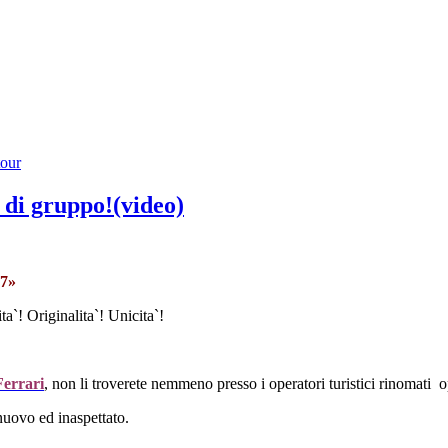
our
 di gruppo!(video)
7»
ta`! Originalita`! Unicita`!
errari
, non li troverete nemmeno presso i operatori turistici rinomati o
nuovo ed inaspettato.