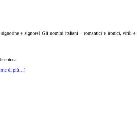
li signorine e signore! Gli uomini italiani – romantici e ironici, viril
 discoteca
erne di più…]