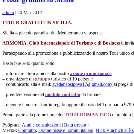
admin
| 20 Mar 2012
I TOUR GRATUITI IN SICILIA.
Sicilia – piccolo paradiso del Mediterraneo vi aspetta.
ARMONIA. Club Internazionale di Turismo e di Business
ti invi
Partecipando alla promozione e pubblicizzando il nostro Tour unico che
Basta fare solo quanto sotto:
– informare i tuoi amici sulla nostra
azione promozionale
– organizzare un
gruppo
turistico di 10 persone
– comunicarlo alla e-mail:
svetlanaosipova17@gmail.com
( si prega d
– prendere visione del
modulo contratto
da firmare
– ottenere il nostro Tour in regalo oppure il costo del Tour pari a 979
Prendi parte alla promozione del
TOUR ROMANTICO
e prenidlo i
Рубрика:
Aiuti e consultazioni
|
Ваш отзыв »
Метки:
Contratto
,
Donne russe e uomini italiani
,
Nick Vuichich si è 