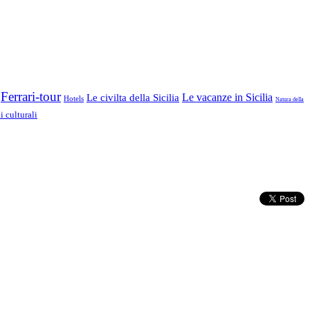
Ferrari-tour
Le vacanze in Sicilia
Le civilta della Sicilia
Hotels
Natura della
 culturali