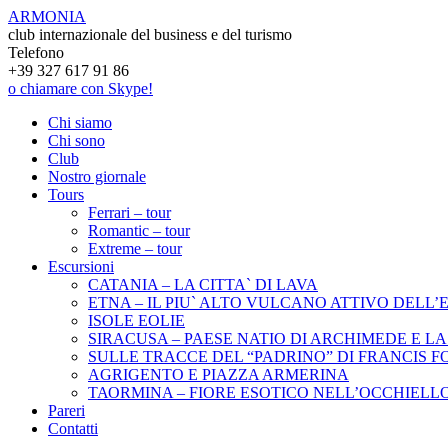
ARMONIA
club internazionale del business e del turismo
Telefono
+39 327 617 91 86
o chiamare con Skype!
Chi siamo
Chi sono
Club
Nostro giornale
Tours
Ferrari – tour
Romantic – tour
Extreme – tour
Escursioni
CATANIA – LA CITTA` DI LAVA
ETNA – IL PIU` ALTO VULCANO ATTIVO DELL’E
ISOLE EOLIE
SIRACUSA – PAESE NATIO DI ARCHIMEDE E LA
SULLE TRACCE DEL “PADRINO” DI FRANCIS 
АGRIGENTO E PIAZZA ARMERINA
ТАОRMINA – FIORE ESOTICO NELL’OCCHIELLO
Pareri
Contatti