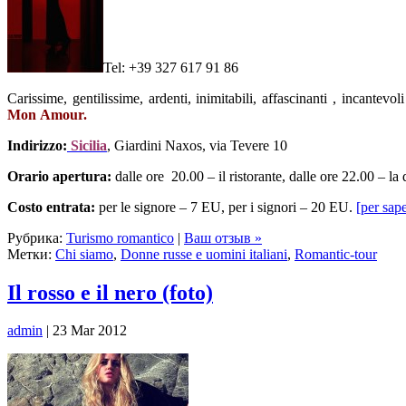
Теl: +39 327 617 91 86
Carissime, gentilissime, ardenti, inimitabili, affascinanti , incantevo
Mon Amour.
Indirizzo:
Sicilia
, Giardini Naxos, via Tevere 10
Orario apertura:
dalle ore 20.00 – il ristorante, dalle ore 22.00 – la
Costo entrata:
per le signore – 7 EU, per i signori – 20 EU.
[per sap
Рубрика:
Turismo romantico
|
Ваш отзыв »
Метки:
Chi siamo
,
Donne russe e uomini italiani
,
Romantic-tour
Il rosso e il nero (foto)
admin
| 23 Mar 2012