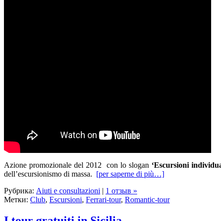
Azione promozionale del 2012 con lo slogan
‘Escursioni individu
dell’escursionismo di massa.
[per saperne di più…]
Рубрика:
Aiuti e consultazioni
|
1 отзыв »
Метки:
Club
,
Escursioni
,
Ferrari-tour
,
Romantic-tour
I tour gratuiti in Sicilia