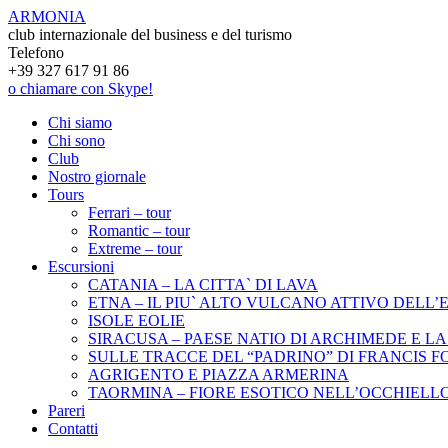
ARMONIA
club internazionale del business e del turismo
Telefono
+39 327 617 91 86
o chiamare con Skype!
Chi siamo
Chi sono
Club
Nostro giornale
Tours
Ferrari – tour
Romantic – tour
Extreme – tour
Escursioni
CATANIA – LA CITTA` DI LAVA
ETNA – IL PIU` ALTO VULCANO ATTIVO DELL’E
ISOLE EOLIE
SIRACUSA – PAESE NATIO DI ARCHIMEDE E LA
SULLE TRACCE DEL “PADRINO” DI FRANCIS 
АGRIGENTO E PIAZZA ARMERINA
ТАОRMINA – FIORE ESOTICO NELL’OCCHIELLO
Pareri
Contatti