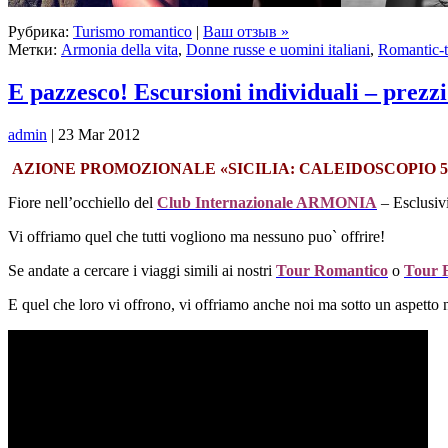
Рубрика:
Turismo romantico
|
Ваш отзыв »
Метки:
Armonia della vita
,
Donne russe e uomini italiani
,
Romantic-t
E pazzesco! Escursioni individuali – prezzi
admin
| 23 Mar 2012
АZIONE PROMOZIONALE «SICILIA: CALEIDOSCOPIO 5
Fiore nell’occhiello del
Club Internazionale ARMONIA
– Esclusivi
Vi offriamo quel che tutti vogliono ma nessuno puo` offrire!
Se andate a cercare i viaggi simili ai nostri
Tour Romantico
o
Tour F
E quel che loro vi offrono, vi offriamo anche noi ma sotto un aspetto 