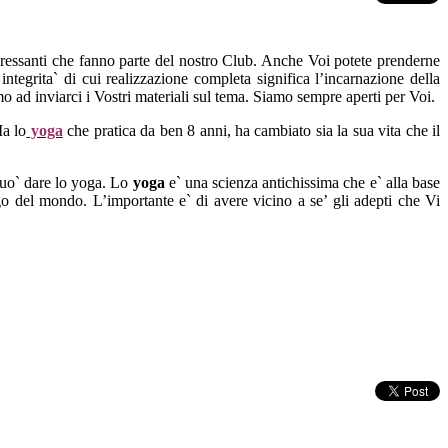
teressanti che fanno parte del nostro Club. Anche Voi potete prenderne
ntegrita` di cui realizzazione completa significa l’incarnazione della
iamo ad inviarci i Vostri materiali sul tema. Siamo sempre aperti per Voi.
Ma lo
yoga
che pratica da ben 8 anni, ha cambiato sia la sua vita che il
puo` dare lo yoga. Lo
yoga
e` una scienza antichissima che e` alla base
ogo del mondo. L’importante e` di avere vicino a se’ gli adepti che Vi