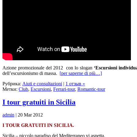
Azione promozionale del 2012 con lo slogan
‘Escursioni individu
dell’escursionismo di massa.
[per saperne di più…]
Рубрика:
Aiuti e consultazioni
|
1 отзыв »
Метки:
Club
,
Escursioni
,
Ferrari-tour
,
Romantic-tour
I tour gratuiti in Sicilia
admin
| 20 Mar 2012
I TOUR GRATUITI IN SICILIA.
Sicilia – piccolo paradiso del Mediterraneo vi aspetta.