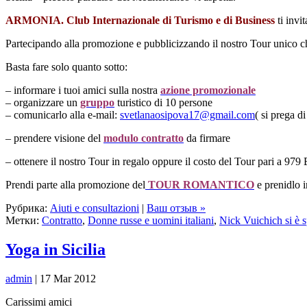
ARMONIA. Club Internazionale di Turismo e di Business
ti invi
Partecipando alla promozione e pubblicizzando il nostro Tour unico che
Basta fare solo quanto sotto:
– informare i tuoi amici sulla nostra
azione promozionale
– organizzare un
gruppo
turistico di 10 persone
– comunicarlo alla e-mail:
svetlanaosipova17@gmail.com
( si prega d
– prendere visione del
modulo contratto
da firmare
– ottenere il nostro Tour in regalo oppure il costo del Tour pari a 979
Prendi parte alla promozione del
TOUR ROMANTICO
e prenidlo i
Рубрика:
Aiuti e consultazioni
|
Ваш отзыв »
Метки:
Contratto
,
Donne russe e uomini italiani
,
Nick Vuichich si è 
Yoga in Sicilia
admin
| 17 Mar 2012
Carissimi amici