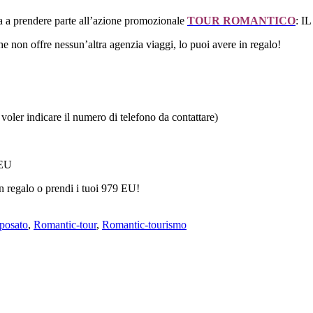
ta a prendere parte all’azione promozionale
TOUR ROMANTICO
: I
 non offre nessun’altra agenzia viaggi, lo puoi avere in regalo!
i voler indicare il numero di telefono da contattare)
 EU
n regalo o prendi i tuoi 979 EU!
sposato
,
Romantic-tour
,
Romantic-tourismo