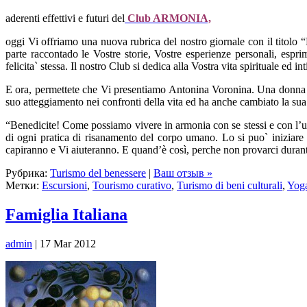
aderenti effettivi e futuri del
Club ARMONIA,
oggi Vi offriamo una nuova rubrica del nostro giornale con il titolo 
parte raccontado le Vostre storie, Vostre esperienze personali, espri
felicita` stessa. Il nostro Club si dedica alla Vostra vita spirituale ed 
E ora, permettete che Vi presentiamo Antonina Voronina. Una donna m
suo atteggiamento nei confronti della vita ed ha anche cambiato la sua vi
“Benedicite! Come possiamo vivere in armonia con se stessi e con l’u
di ogni pratica di risanamento del corpo umano. Lo si puo` iniziare a
capiranno e Vi aiuteranno. E quand’è così, perche non provarci durant
Рубрика:
Turismo del benessere
|
Ваш отзыв »
Метки:
Escursioni
,
Tourismo curativo
,
Turismo di beni culturali
,
Yoga
Famiglia Italiana
admin
| 17 Mar 2012