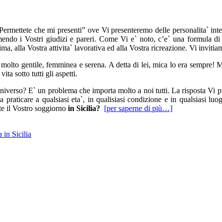
“Permettete che mi presenti” ove Vi presenteremo delle personalita` in
mendo i Vostri giudizi e pareri. Come Vi e` noto, c’e` una formula di i
intima, alla Vostra attivita` lavorativa ed alla Vostra ricreazione. Vi invit
olto gentile, femminea e serena. A detta di lei, mica lo era sempre! 
ta sotto tutti gli aspetti.
niverso? E` un problema che importa molto a noi tutti. La risposta Vi 
 praticare a qualsiasi eta`, in qualisiasi condizione e in qualsiasi lu
e il Vostro soggiorno
in Sicilia?
[per saperne di più…]
 in Sicilia