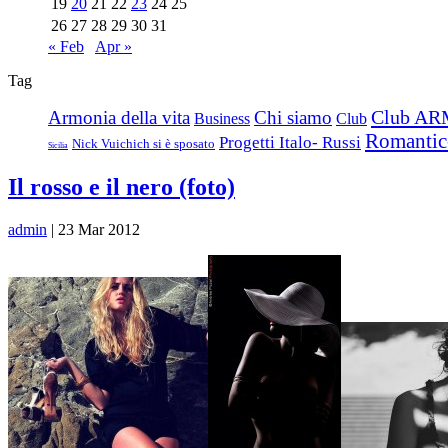
19
20
21
22
23
24
25
26
27
28
29
30
31
« Feb
Apr »
Tag
Club AR
Armonia della vita
Chi siamo
Business
Club
Romantic
Progetti Italo- Russi
Nick Vuichich si è sposato
Sicilia
Il rosso e il nero (foto)
admin
| 23 Mar 2012