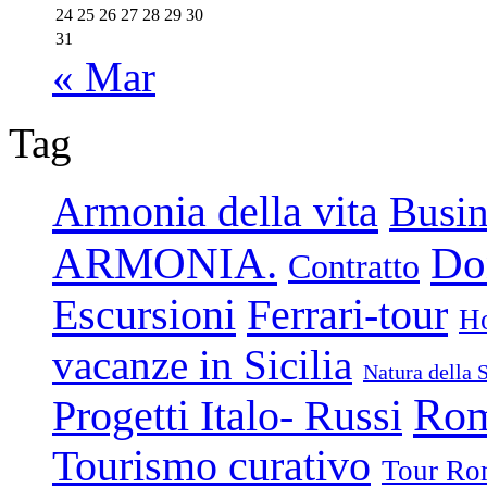
24
25
26
27
28
29
30
31
« Mar
Tag
Armonia della vita
Busin
ARMONIA.
Don
Contratto
Escursioni
Ferrari-tour
Ho
vacanze in Sicilia
Natura della S
Rom
Progetti Italo- Russi
Tourismo curativo
Tour Ro