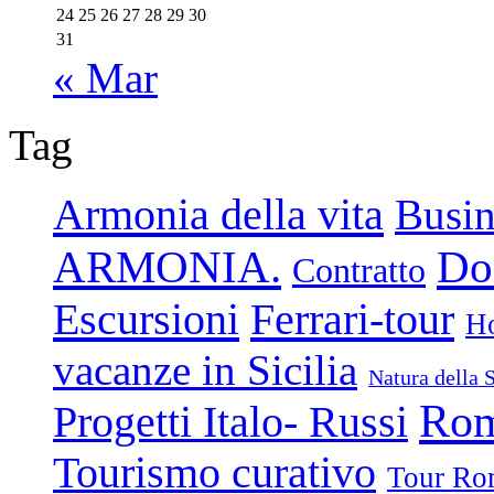
24
25
26
27
28
29
30
31
« Mar
Tag
Armonia della vita
Busin
ARMONIA.
Don
Contratto
Escursioni
Ferrari-tour
Ho
vacanze in Sicilia
Natura della S
Rom
Progetti Italo- Russi
Tourismo curativo
Tour Ro