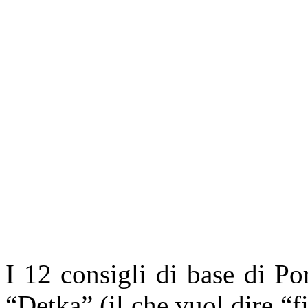
I 12 consigli di base di P
“Detka” (il che vuol dire “f